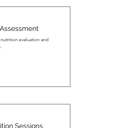
on Assessment
 nutrition evaluation and
.
ition Sessions